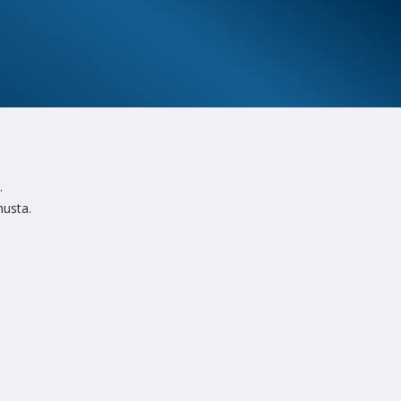
.
nusta.